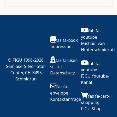
fab fa-
youtube
fas fa-book
Michael von
Impressum
Hinterschmidrüti
© FIGU 1996-2026,
fas fa-user-
fab fa-
Semjase-Silver-Star-
secret
youtube
Center, CH-8495
Datenschutz
FIGU Youtube-
Schmidrüti
Kanal
far fa-
envelope
fas fa-cart-
Kontaktanfrage
shopping
FIGU Shop