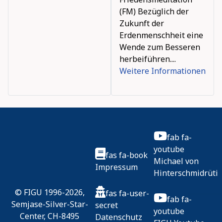
(FM) Bezüglich der
Zukunft der
Erdenmenschheit eine
Wende zum Besseren
herbeiführen....
Weitere Informationen
fab fa-
youtube
fas fa-book
Michael von
Impressum
Hinterschmidrüti
© FIGU 1996-2026,
fas fa-user-
fab fa-
Semjase-Silver-Star-
secret
youtube
Center, CH-8495
Datenschutz